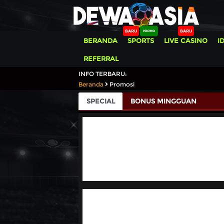
BARU
BARU
PROMO
BERANDA
SPORTS
LIVE CASINO
I
REFERRAL
INFO TERBARU:
Beranda
Promosi
SPECIAL
BONUS MINGGUAN