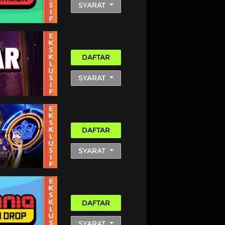
SYARAT
DAFTAR
SYARAT
DAFTAR
SYARAT
DAFTAR
SYARAT