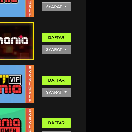
SYARAT
DAFTAR
SYARAT
DAFTAR
SYARAT
DAFTAR