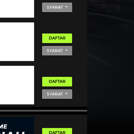
SYARAT
DAFTAR
SYARAT
DAFTAR
SYARAT
DAFTAR